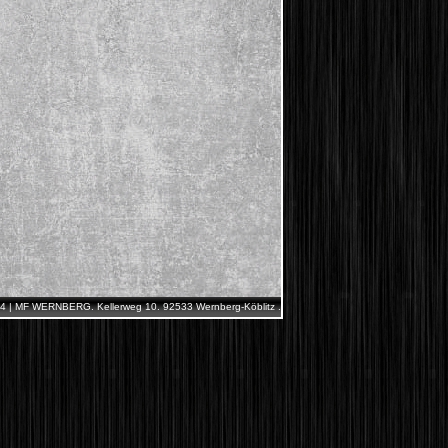
4 | MF WERNBERG. Kellerweg 10. 92533 Wernberg-Köblitz .